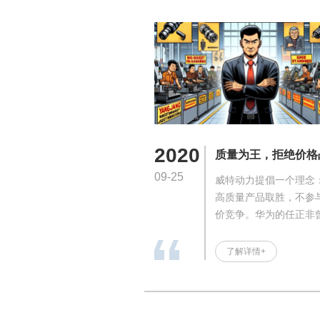
2020
质量为王，拒绝价格
09-25
威特动力提倡一个理念
高质量产品取胜，不参
价竞争。华为的任正非
示，忽悠消费者的时代
过去，"物美价廉"的幌
了解详情+
盖不了产品质量的重要
价格战虽短期内吸引顾
长期却导致行业秩序混
产品同质化严重，企业