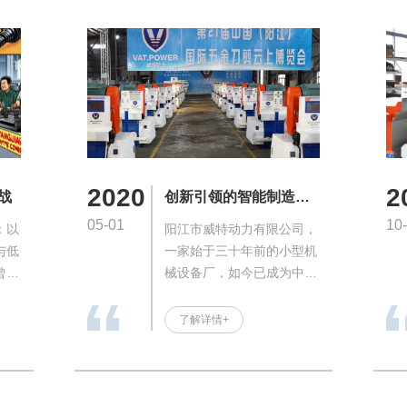
程学院、阳江合金材料实验
室和阳江市张小泉智能制造
有限公司。
2020
2
战
创新引领的智能制造新
星
05-01
10
：以
阳江市威特动力有限公司，
与低
一家始于三十年前的小型机
曾警
械设备厂，如今已成为中国
已经
五金制造业的佼佼者。从初
子掩
创时代的传统手工生产方
了解详情+
性。
式，到现如今的高效自动化
客，
生产，威特动力的成长历程
乱，
是对创新和技术追求的持续
利润
证明。