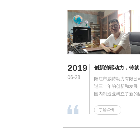
微薄，最终伤害的是整
业链的健康发展。
2019
创新的驱动力，铸就
造业的新篇章
06-28
阳江市威特动力有限公
过三十年的创新和发展
国内制造业树立了新的
碑。公司由创始人黄计
生建立，以生产五金刀
了解详情+
磨机械起步，早期产品
市场欢迎。随着时间推
公司不断吸纳国外先进
术，尤其在1993年引入