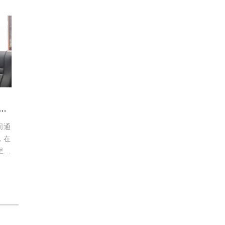
个产
制
司通
，在
里程
高先
剪研
深受
移，
技
台