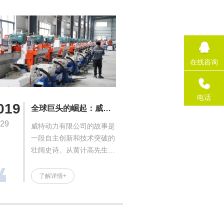
在线咨询
电话
019
全球巨头的崛起：威特
动力三十年的国际品牌
-29
威特动力有限公司的故事是
演变
一段自主创新和技术突破的
壮阔史诗。从黄计高先生三
十年前的小型机械设备厂起
步，威特动力以改革传统手
了解详情+
工生产方式为己任，逐渐成
为国内五金刀剪研磨机械的
领导者。经过不断吸纳国际
前沿技术，公司成功打造出