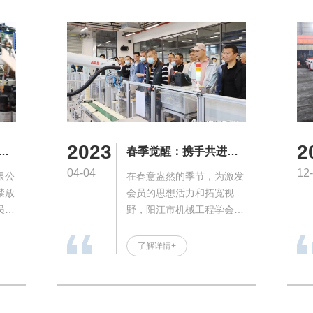
2023
2
企
春季觉醒：携手共进的
品
学术与工业交流之旅
04-04
12
限公
在春意盎然的季节，为激发
九
禁放
会员的思想活力和拓宽视
员手
野，阳江市机械工程学会组
器
织了一场内容丰富的参观交
上，
流活动。4月3日下午，由黄
了解详情+
两侧
计高理事长带领的团队以及
操
陈世添副理事长兼秘书长，
共50多人访问了广东海洋大
学阳江校区的机械与能源工