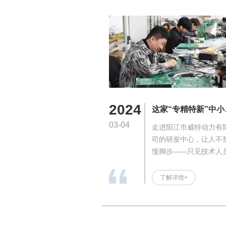
2024
这家“专精特新”中小
业锤炼“硬功夫”，产
03-04
走进阳江市威特动力有
在阳江市场占有率超
司的研发中心，让人不
成
慢脚步——只见技术人
持镊子稳稳夹持电子元
件，精准贴放在电路板
了解详情+
然后用电烙铁在元器件
点焊，行云流水般完成
作。