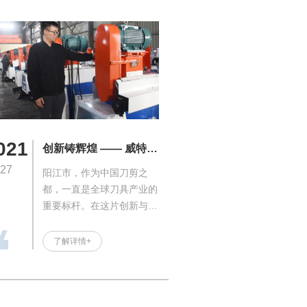
021
创新铸辉煌 —— 威特动
力引领刀剪制造业新时
-27
阳江市，作为中国刀剪之
代
都，一直是全球刀具产业的
重要标杆。在这片创新与匠
心并存的土地上，阳江威特
动力有限公司凭借三十余年
了解详情+
的深耕细作，成就了行业内
的领军企业。我们的成功，
离不开一位卓越的领路人
——董事长黄计高先生。